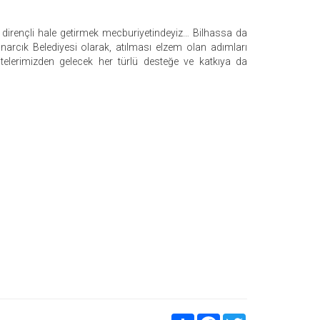
ve dirençli hale getirmek mecburiyetindeyiz… Bilhassa da
narcık Belediyesi olarak, atılması elzem olan adımları
telerimizden gelecek her türlü desteğe ve katkıya da
Share
Facebook
Twitter