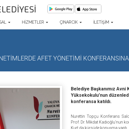
ELEDİYESİ
SAL
HİZMETLER
ÇINARCIK
İLETİŞİM
ÖNETİMLERDE AFET YÖNETİMİ KONFERANSINA
Belediye Başkanımız Avni K
Yüksekokulu’nun düzenledi
konferansa katıldı.
Nurettin Topçu Konferans Salon
Prof. Dr. Mikdat Kadıoğlu’nun k
Kurt da kürsüde konuşma yaptı.