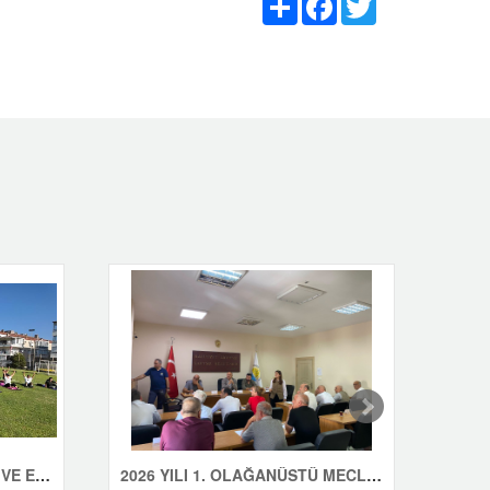
ÇINARCIK'TA GÜNE SAĞLIK VE ENERJİYLE BAŞLIYORUZ
2026 YILI 1. OLAĞANÜSTÜ MECLİS TOPLANTISI YAPILDI