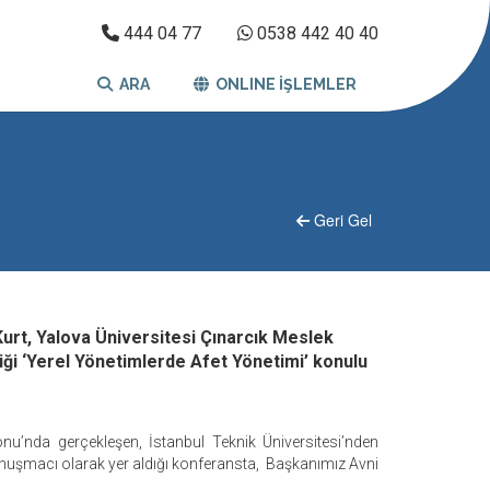
444 04 77
0538 442 40 40
ARA
ONLINE İŞLEMLER
Geri Gel
urt, Yalova Üniversitesi Çınarcık Meslek
ği ‘Yerel Yönetimlerde Afet Yönetimi’ konulu
u’nda gerçekleşen, İstanbul Teknik Üniversitesi’nden
onuşmacı olarak yer aldığı konferansta, Başkanımız Avni