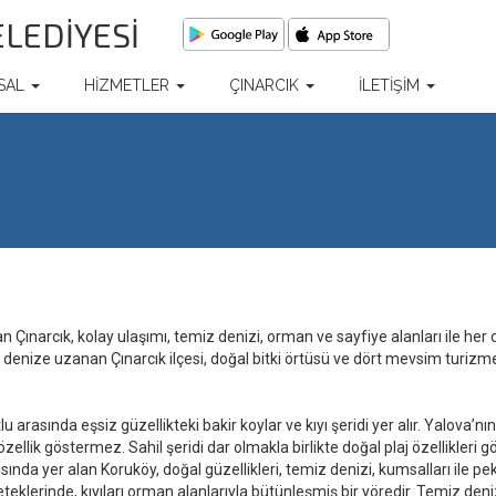
ELEDİYESİ
SAL
HİZMETLER
ÇINARCIK
İLETİŞİM
n Çınarcık, kolay ulaşımı, temiz denizi, orman ve sayfiye alanları ile he
nize uzanan Çınarcık ilçesi, doğal bitki örtüsü ve dört mevsim turizme a
arasında eşsiz güzellikteki bakir koylar ve kıyı şeridi yer alır. Yalova’nı
bir özellik göstermez. Sahil şeridi dar olmakla birlikte doğal plaj özellikleri
tısında yer alan Koruköy, doğal güzellikleri, temiz denizi, kumsalları ile pek
eklerinde, kıyıları orman alanlarıyla bütünleşmiş bir yöredir. Temiz denizi