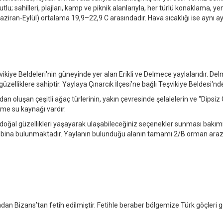
tlu; sahilleri, plajları, kamp ve piknik alanlarıyla, her türlü konaklama,
Haziran-Eylül) ortalama 19,9–22,9 C arasındadır. Hava sıcaklığı ise aynı
ikiye Beldeleri'nin güneyinde yer alan Erikli ve Delmece yaylalarıdır. De
zelliklere sahiptir. Yaylaya Çınarcık İlçesi’ne bağlı Teşvikiye Beldesi'nden 
oluşan çeşitli ağaç türlerinin, yakın çevresinde şelalelerin ve “Dipsiz 
içme su kaynağı vardır.
doğal güzellikleri yaşayarak ulaşabileceğiniz seçenekler sunması bakımın
 bina bulunmaktadır. Yaylanın bulunduğu alanın tamamı 2/B orman araz
ndan Bizans’tan fetih edilmiştir. Fetihle beraber bölgemize Türk göçleri 