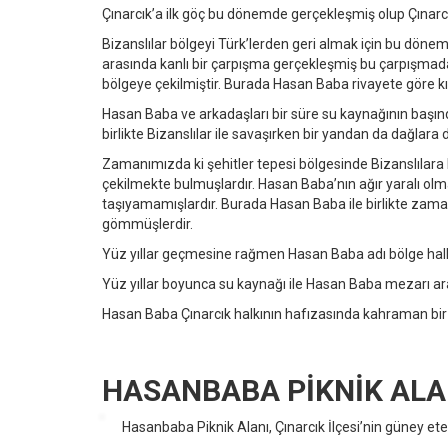
Çınarcık’a ilk göç bu dönemde gerçekleşmiş olup Çınarcık
Bizanslılar bölgeyi Türk’lerden geri almak için bu dönemd
arasında kanlı bir çarpışma gerçekleşmiş bu çarpışmada
bölgeye çekilmiştir. Burada Hasan Baba rivayete göre kılı
Hasan Baba ve arkadaşları bir süre su kaynağının başında
birlikte Bizanslılar ile savaşırken bir yandan da dağlara 
Zamanımızda ki şehitler tepesi bölgesinde Bizanslılara k
çekilmekte bulmuşlardır. Hasan Baba’nın ağır yaralı olmas
taşıyamamışlardır. Burada Hasan Baba ile birlikte zama
gömmüşlerdir.
Yüz yıllar geçmesine rağmen Hasan Baba adı bölge halkı
Yüz yıllar boyunca su kaynağı ile Hasan Baba mezarı a
Hasan Baba Çınarcık halkının hafızasında kahraman bir ş
HASANBABA PİKNİK ALA
Hasanbaba Piknik Alanı, Çınarcık İlçesi’nin güney et