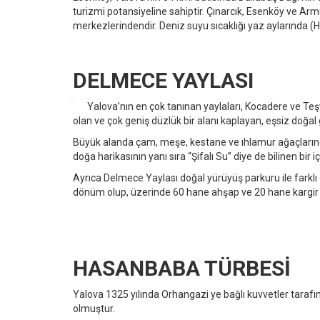
turizmi potansiyeline sahiptir. Çınarcık, Esenköy ve Armu
merkezlerindendir. Deniz suyu sıcaklığı yaz aylarında (
DELMECE YAYLASI
Yalova’nın en çok tanınan yaylaları, Kocadere ve Teşv
olan ve çok geniş düzlük bir alanı kaplayan, eşsiz doğal gü
Büyük alanda çam, meşe, kestane ve ıhlamur ağaçlarından 
doğa harikasının yanı sıra “Şifalı Su” diye de bilinen bir 
Ayrıca Delmece Yaylası doğal yürüyüş parkuru ile farklı 
dönüm olup, üzerinde 60 hane ahşap ve 20 hane kargir
HASANBABA TÜRBESİ
Yalova 1325 yılında Orhangazi ye bağlı kuvvetler tarafı
olmuştur.