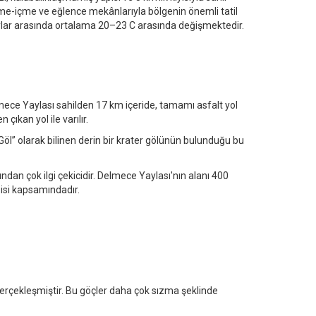
 yeme-içme ve eğlence mekânlarıyla bölgenin önemli tatil
 aylar arasında ortalama 20–23 C arasında değişmektedir.
lmece Yaylası sahilden 17 km içeride, tamamı asfalt yol
çıkan yol ile varılır.
Göl” olarak bilinen derin bir krater gölünün bulunduğu bu
dan çok ilgi çekicidir. Delmece Yaylası'nın alanı 400
isi kapsamındadır.
gerçekleşmiştir. Bu göçler daha çok sızma şeklinde