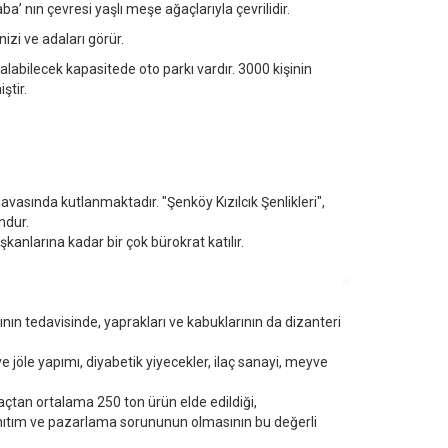
a’ nın çevresi yaşlı meşe ağaçlarıyla çevrilidir.
zi ve adaları görür.
alabilecek kapasitede oto parkı vardır. 3000 kişinin
ştir.
 havasında kutlanmaktadır. "Şenköy Kızılcık Şenlikleri",
ndur.
anlarına kadar bir çok bürokrat katılır.
ının tedavisinde, yaprakları ve kabuklarının da dizanteri
öle yapımı, diyabetik yiyecekler, ilaç sanayi, meyve
ağaçtan ortalama 250 ton ürün elde edildiği,
in tanıtım ve pazarlama sorununun olmasının bu değerli