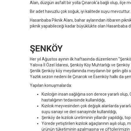
Alan, düzgün asfalt bir yolla Çınarcık'a bağlı olup, ilçe
Bir adet havuzlu çok soğuk, iyi kalitede suyu mevcuttur
Hasanbaba Piknik Alanı, bahar aylarından itibaren piknik
piknik yapabileceği kadar büyüklükte olan Hasanbaba doğa
ŞENKÖY
Her yıl Ağustos ayının ilk haftasında düzenlenen "Şenköy K
Yalova İl Özel İdaresi, Şenköy Köy Muhtarlığı ve Şenkö
Şenlik Şenköy köy meydanında meydanın bir gelin gibi süs
Yazlık sezon nedeni ile Çınarcık ve Esenköy halkı da şenli
Yapılan konuşmalarda:
Kızılcığın insan sağlığına son derece yararlı olup,
hastalığının tedavisinde kullanıldığı,
Kızılcık meyvesinden çok değişik alanlarda yara
suyu sanayi ve deri sanayinde kullanıldığı,
Şenköy de kızılcık üretiminin yıllardır yapıldığı, 
Yörede yetiştirilen kızılcık ağaçlarının aşılı olup
ürünün tüketiminin azalmasına ve çiftçilerimizi