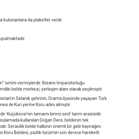
da bulunanlara da plaketler verilir.
duyulmaktadır.
" ismini vermişlerdir. Bizans İmparatorluğu
diki belde merkezi, yerleşim alanı olarak seçilmiştir.
stan’ın Selanik şehrinin, Drama ilçesinde yaşayan Türk
 ile Kuri yerine Koru adını almıştır.
idir. Küçükova’nın tamamı birinci sınıf tarım arazisidir.
 sulamada kullanılan Doğan Dere, beldenin tek
r. Seracılık belde halkının önemli bir gelir kaynağını
olan Koru Beldesi, yazlık turizmin son derece hareketli