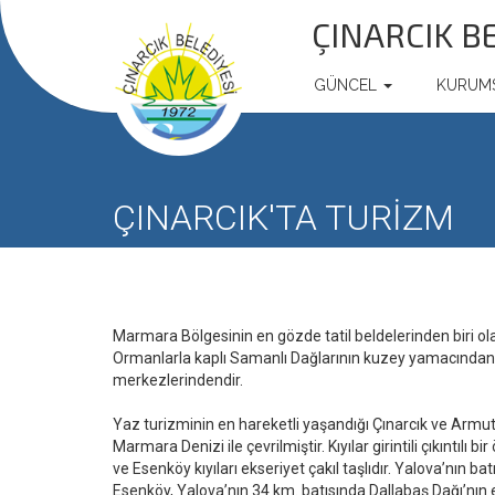
ÇINARCIK B
GÜNCEL
KURUM
ÇINARCIK'TA TURİZM
Marmara Bölgesinin en gözde tatil beldelerinden biri ola
Ormanlarla kaplı Samanlı Dağlarının kuzey yamacından de
merkezlerindendir.
Yaz turizminin en hareketli yaşandığı Çınarcık ve Armutlu 
Marmara Denizi ile çevrilmiştir. Kıyılar girintili çıkıntılı 
ve Esenköy kıyıları ekseriyet çakıl taşlıdır. Yalova’nın ba
Esenköy, Yalova’nın 34 km. batısında Dallabaş Dağı’nın et