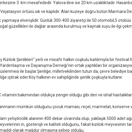
 merkezine 3 km mesafededir. Yalova iline ise 20 km uzaklıktadır. Hasanbab
. Vejatasyon örtüsü sık ve kaplıdır. Alan kuzeye doğru bütün Marmara Deni
 yapmaya elverişlidir. Günlük 300-400 ziyaretçi ile 50 otomobil,5 otobüs 
l güzellikleri ile dağlar arasında kurulmuş ve kaynak suyu ile ilgi çekmi
ızılcık Şenlikleri" yerli ve misafir halkın coşkulu katılımıyla bir festival
y Yardımlaşma ve Dayanışma Derneği'nin ortak yaptıkları bir organizasyo
lenmesi ile başlar.Şenliğe; milletvekilinden tutun da, çevre belediye başk
ğe iştirak eder.Köy halkının ev sahipliğinde şenlik çoşkuyla kutlanır.
 C vitamini bakımından oldukça zengin olduğu gibi deri ve ishal hastalıklar
rlanmanın mümkün olduğunu çocuk maması, reçel, marmelat, konserve ve j
toplam yetiştiricilik alanının 400 dekar civarında olup, yaklaşık 5000 adet 
, meyvelerinin iri, gösterişli ve kaliteli olduğunu, fakat kızılcık meyvesin
n maddi olarak mağdur olmasına sebep olduğu,