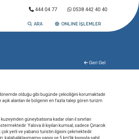
444 04 77
0538 442 40 40
ARA
ONLINE İŞLEMLER
Geri Gel
r dönemde olduğu gibi bugünde çekiciliğini korumaktadır.
çık alanları ile bölgenin en fazla talep gören turizm
n kuzeyinden güneybatısına kadar olan il sınırları
 göstermektedir. Yalova ili kıyıları kumsal, sadece Çınarcık
 çok yerli ve yabancı turistin ilgisini çekmektedir.
, kalabalıklaşmamış yapısı ve 5 km’lik kıyısıyla sahil