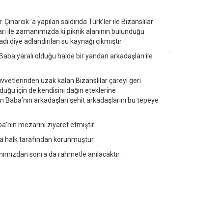
narcık ’a yapılan saldırıda Türk’ler ile Bizanslılar
rı ile zamanımızda ki piknik alanının bulunduğu
dı diye adlandırılan su kaynağı çıkmıştır.
Baba yaralı olduğu halde bir yandan arkadaşları ile
vvetlerinden uzak kalan Bizanslılar çareyi geri
duğu için de kendisini dağın eteklerine
 Baba’nın arkadaşları şehit arkadaşlarını bu tepeye
’nın mezarını ziyaret etmiştir.
a halk tarafından korunmuştur.
anımızdan sonra da rahmetle anılacaktır.