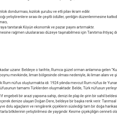
zılcık dondurması, kızılcık şurubu ve etli pilav ikram edilir.
cığı yetiştirenlere sırası ile çeşitli ödüller, şenliğin düzenlenmesine katkı
amacı,
 Dünyaya tanıtarak Köyün ekonomik ve pazar payını artırmaktır.
etmesine rağmen uluslararası düzeye taşınabilmesi için Tanıtıma ihtiyaç 
kadar uzanır. Beldeye o tarihte, Rumca güzel orman anlamına gelen "Kuri
oynu mevkiinde, liman bölgesinde olması nedeniyle, iki liman alanı ve şim
k Rum nüfus oluşturmakta idi. 1924 yılında mevcut Rum nüfus ile Yunani
fusunun tamamı Türklerden oluşmaktadır. Belde, Türk nüfusun yerleşmesi
engebeli bir arazi yapısına sahip, denizi ile plajı ile şirin bir sahil beldes
erek denize ulaşan Doğan Dere, beldeye bir başka renk verir. Tarımsal
e dolu ağaçların ve rengârenk çiçeklerin süslediği tam bir doğa harikasıdı
 tarla bitkilerinin yetiştirilmesi de yaygındır. Kesme çiçekçiliğin cenneti 