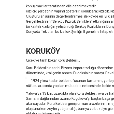
konuşmacılar tarafından dile getirilmektedir.
Kızılcık şerbetinin yapımı gösterilir. Konuklara; kızılcık, kı
Oluşturulan jurinin değerlendirilmesi ile köyde en iyi kızıl
Gerçekleştirilen "Şenköy Kızılcık Şenlikleri" etkinliğinin 
En kaliteli kızılcığın yetiştirildiği Şenköy Kızılcıklarını
Dünyada Tek olan bu kızılcık Şenliği, İl geneline hitap 
KORUKÖY
Çiçek ve tarih kokar Koru Beldesi...
Koru Beldesi’nin tarihi Bizans İmparatorluğu dönemine 
döneminde, kraliçenin annesi Eudoksia’nın sarayı, Deveb
1924 yılına kadar belde nüfusunun tamamını, yerleşi
nüfusu arasında yapılan mübadele neticesinde, belde nü
Yalova’ya 13 km. uzaklıkta olan Koru Beldesi, ova ve hafif 
Samanlı dağlarından uzanıp Küçükova’yı baştanbaşa geç
akarsuyudur. Koru Beldesi geniş orman arazilerinin, meyv
oluştururken zeytin yetiştiriciliği, bamya ve bezelye gibi
olduğu bir köşemizdir.