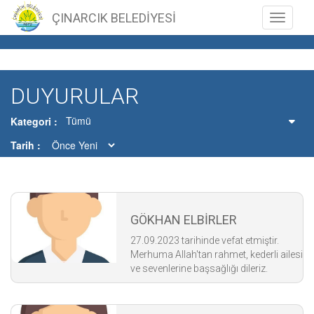
ÇINARCIK BELEDİYESİ
Toggle n
DUYURULAR
Tümü
Kategori
Tarih
GÖKHAN ELBİRLER
27.09.2023 tarihinde vefat etmiştir.
Merhuma Allah'tan rahmet, kederli ailesi
ve sevenlerine başsağlığı dileriz.