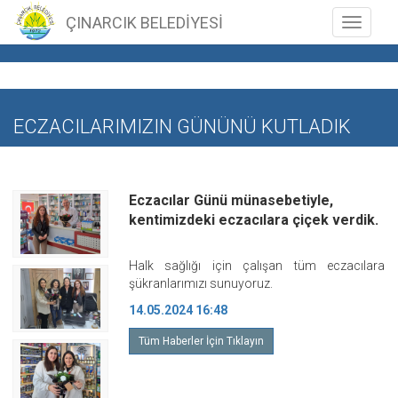
ÇINARCIK BELEDİYESİ
Toggle n
ECZACILARIMIZIN GÜNÜNÜ KUTLADIK
Eczacılar Günü münasebetiyle,
kentimizdeki eczacılara çiçek verdik.
Halk sağlığı için çalışan tüm eczacılara
şükranlarımızı sunuyoruz.
14.05.2024 16:48
Tüm Haberler İçin Tıklayın