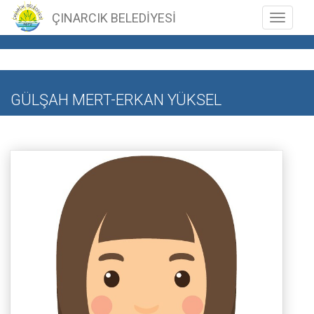
ÇINARCIK BELEDİYESİ
Toggle n
GÜLŞAH MERT-ERKAN YÜKSEL