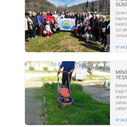
GÜNÜ
DOĞA
Çınarc
kapsa
kadınl
için a
sosyal
07.04.
MİNİ
YEŞİ
Beledi
bağlı 
ekiple
yabani
çalışma
07.04.