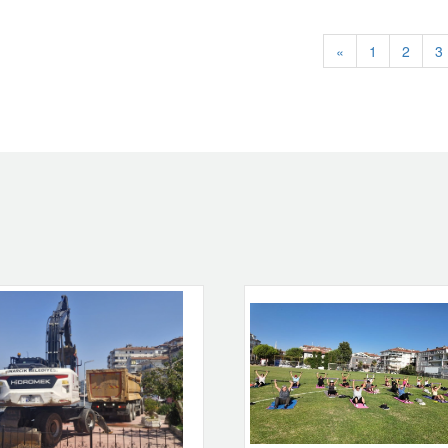
«
1
2
3