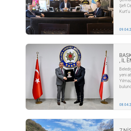
Şefi C
Kurt’u
09.04.
BAŞK
, İL
DELE
Beledi
ZİYA
yeni a
Yılmaz
bulun
08.04.
7 Nİ