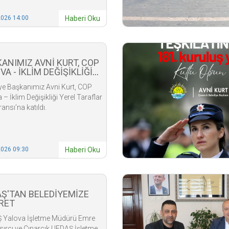
2026 14:00
Haberi Oku
ANIMIZ AVNİ KURT, COP
VA - İKLİM DEĞİŞİKLİĞİ
L TARAFLAR
ye Başkanımız Avni Kurt, COP
ERANSI'NA KATILDI
 – İklim Değişikliği Yerel Taraflar
ansı’na katıldı.
2026 09:30
Haberi Oku
Ş'TAN BELEDİYEMİZE
RET
 Yalova İşletme Müdürü Emre
ırcı ve Çınarcık UEDAŞ İşletme