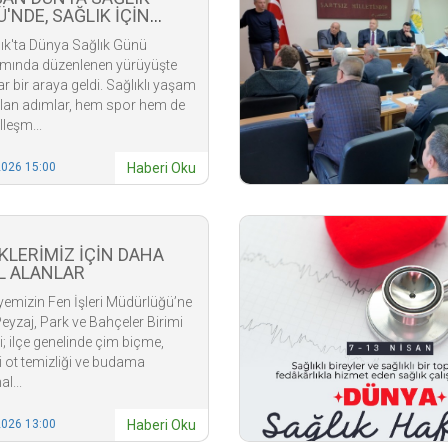
'NDE, SAĞLIK İÇİN
YA ADIM ATTIK
ık'ta Dünya Sağlık Günü
mında düzenlenen yürüyüşte
ar bir araya geldi. Sağlıklı yaşam
tılan adımlar, hem spor hem de
leşm...
2026 15:00
Haberi Oku
KLERİMİZ İÇİN DAHA
L ALANLAR
yemizin Fen İşleri Müdürlüğü’ne
Peyzaj, Park ve Bahçeler Birimi
ri; ilçe genelinde çim biçme,
 ot temizliği ve budama
l...
2026 13:00
Haberi Oku