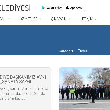
ELEDİYESİ
SAL
HİZMETLER
ÇINARCIK
İLETİŞİM
Tümü
Kategori
İYE BAŞKANIMIZ AVNİ
, SANATA SAYGI
İSİ’NE KATILDI
ye Başkanımız Avni Kurt, Yalova
Müzesi’nde düzenlenen Sanata
ergisi’ne katıldı.