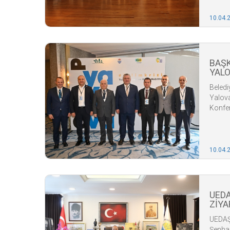
10.04.
BAŞK
YALO
YERE
Beledi
KONF
Yalova
Konfer
10.04.
UEDA
ZİYA
UEDAŞ
Şenhas