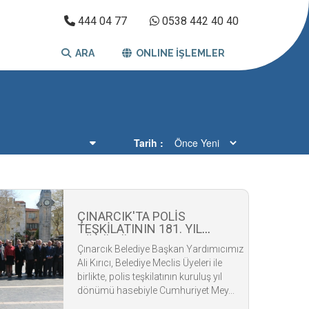
444 04 77
0538 442 40 40
ARA
ONLINE İŞLEMLER
Tarih
ÇINARCIK'TA POLİS
TEŞKİLATININ 181. YIL
DÖNÜMÜ KUTLANDI
Çınarcık Belediye Başkan Yardımıcımız
Ali Kırıcı, Belediye Meclis Üyeleri ile
birlikte, polis teşkilatının kuruluş yıl
dönümü hasebiyle Cumhuriyet Mey...