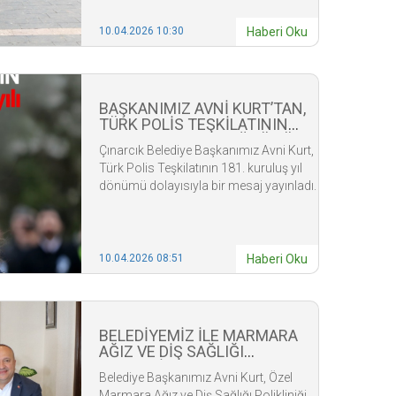
10.04.2026 10:30
Haberi Oku
BAŞKANIMIZ AVNİ KURT’TAN,
TÜRK POLİS TEŞKİLATININ
181. KURULUŞ YIL DÖNÜMÜ
Çınarcık Belediye Başkanımız Avni Kurt,
MESAJI
Türk Polis Teşkilatının 181. kuruluş yıl
dönümü dolayısıyla bir mesaj yayınladı.
10.04.2026 08:51
Haberi Oku
BELEDİYEMİZ İLE MARMARA
AĞIZ VE DİŞ SAĞLIĞI
MERKEZİ ARASINDA
Belediye Başkanımız Avni Kurt, Özel
PROTOKOL İMZALANDI
Marmara Ağız ve Diş Sağlığı Polikliniği