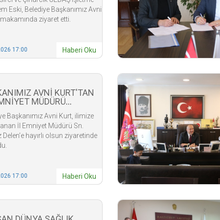
em Eski, Belediye Başkanımız Avni
 makamında ziyaret etti.
2026 17:00
Haberi Oku
ANIMIZ AVNİ KURT'TAN
 EMNİYET MÜDÜRÜ
N'E HAYIRLI OLSUN
ye Başkanımız Avni Kurt, ilimize
RETİ
tanan İl Emniyet Müdürü Sn.
 Delen’e hayırlı olsun ziyaretinde
du.
2026 17:00
Haberi Oku
SAN DÜNYA SAĞLIK