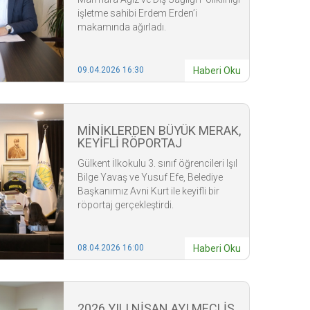
işletme sahibi Erdem Erden’i
makamında ağırladı.
09.04.2026 16:30
Haberi Oku
MİNİKLERDEN BÜYÜK MERAK,
KEYİFLİ RÖPORTAJ
Gülkent İlkokulu 3. sınıf öğrencileri Işıl
Bilge Yavaş ve Yusuf Efe, Belediye
Başkanımız Avni Kurt ile keyifli bir
röportaj gerçekleştirdi.
08.04.2026 16:00
Haberi Oku
2026 YILI NİSAN AYI MECLİS