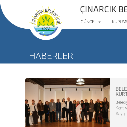
ÇINARCIK B
GÜNCEL
KURUM
HABERLER
BELED
KURT
SERG
Beledi
Kent 
Saygı S