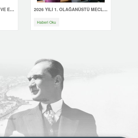
ÇINARCIK'TA GÜNE SAĞLIK VE ENERJİYLE BAŞLIYORUZ
2026 YILI 1. OLAĞANÜSTÜ MECLİS TOPLANTISI YAPILDI
Haberi Oku
Habe