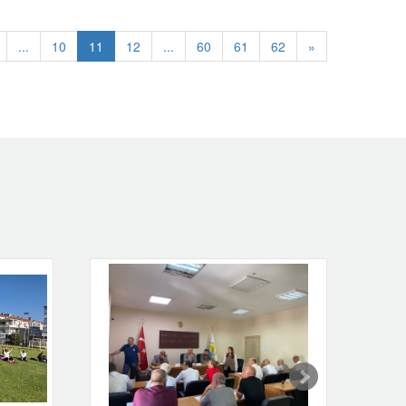
...
10
11
12
...
60
61
62
»