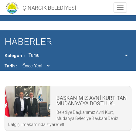
ÇINARCIK BELEDİYESİ
Toggle n
HABERLER
Tümü
Kategori
Tarih
BAŞKANIMIZ AVNİ KURT'TAN
MUDANYA'YA DOSTLUK
ZİYARETİ
Belediye Başkanımız Avni Kurt,
Mudanya Belediye Başkanı Deniz
Dalgıç’ı makamında ziyaret etti.