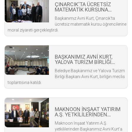
ÇINARCIK'TA ÜCRETSİZ
MATEMATİK KURSUNA
BAŞKANIMIZ AVNİ KURT'TAN
Başkanımız Avni Kurt, Çınarcık'ta
MORAL ZİYARETİ
ücretsiz matematik kursu öğrencilerine
moral ziyareti gerçekleştirdi.
BAŞKANIMIZ AVNİ KURT,
YALOVA TURİZM BİRLİĞİ
TOPLANTISINA KATILDI
Belediye Başkanımız ve Yalova Turizm
Birliği Başkanı Avni Kurt, birliğin meclis
toplantısına katıldı.
MAKNOON İNŞAAT YATIRIM
A.Ş. YETKİLİLERİNDEN
BAŞKANIMIZA ZİYARET
Maknoon İnşaat Yatırım A.Ş.
yetkililerinden Başkanımız Avni Kurt'a