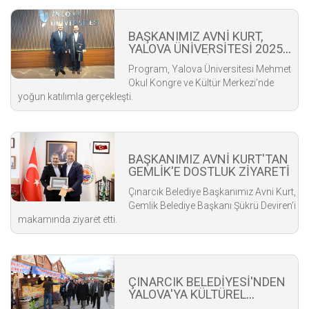
BAŞKANIMIZ AVNİ KURT,
YALOVA ÜNİVERSİTESİ 2025-
2026 AKADEMİK YILI AÇILIŞ
Program, Yalova Üniversitesi Mehmet
TÖRENİNE KATILDI
Okul Kongre ve Kültür Merkezi’nde
yoğun katılımla gerçekleşti.
BAŞKANIMIZ AVNİ KURT'TAN
GEMLİK'E DOSTLUK ZİYARETİ
Çınarcık Belediye Başkanımız Avni Kurt,
Gemlik Belediye Başkanı Şükrü Deviren’i
makamında ziyaret etti.
ÇINARCIK BELEDİYESİ'NDEN
YALOVA'YA KÜLTÜREL
DESTEK