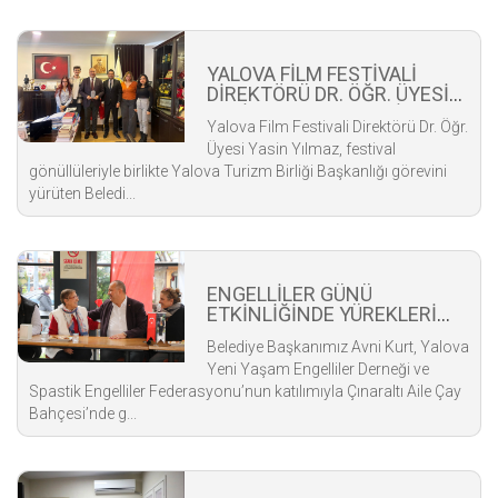
YALOVA FİLM FESTİVALİ
DİREKTÖRÜ DR. ÖĞR. ÜYESİ
YASİN YILMAZ'DAN ZİYARET
Yalova Film Festivali Direktörü Dr. Öğr.
Üyesi Yasin Yılmaz, festival
gönüllüleriyle birlikte Yalova Turizm Birliği Başkanlığı görevini
yürüten Beledi...
ENGELLİLER GÜNÜ
ETKİNLİĞİNDE YÜREKLERİ
ISITAN ANLAR
Belediye Başkanımız Avni Kurt, Yalova
Yeni Yaşam Engelliler Derneği ve
Spastik Engelliler Federasyonu’nun katılımıyla Çınaraltı Aile Çay
Bahçesi’nde g...