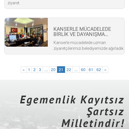
ziyaret.
KANSERLE MÜCADELEDE
BİRLİK VE DAYANIŞMA
BULUŞMASI
Kanserle mücadelede uzman
ziyaretçilerimizi belediyemizde ağırladık.
«
1
2
3
...
20
21
22
...
60
61
62
»
Egemenlik Kayıtsız
Şartsız
Milletindir!