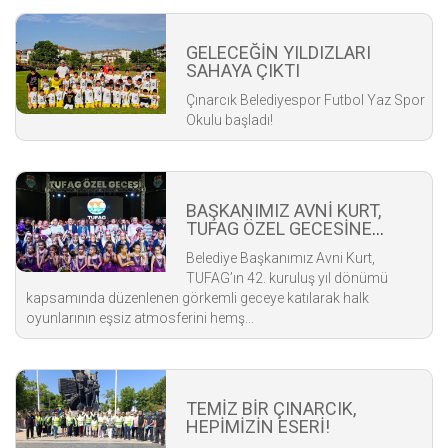
GELECEĞİN YILDIZLARI
SAHAYA ÇIKTI
Çınarcık Belediyespor Futbol Yaz Spor
Okulu başladı!
BAŞKANIMIZ AVNİ KURT,
TUFAG ÖZEL GECESİNE
KATILDI
Belediye Başkanımız Avni Kurt,
TUFAG’ın 42. kuruluş yıl dönümü
kapsamında düzenlenen görkemli geceye katılarak halk
oyunlarının eşsiz atmosferini hemş...
TEMİZ BİR ÇINARCIK,
HEPİMİZİN ESERİ!