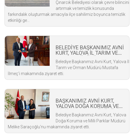
Çınarcık Belediyesi olarak çevre bilincini
artırmak ve temizlik konusunda
farkındalık oluşturmak amacıyla ilçe sahilimiz boyunca temizlik
etkinliği ge...
BELEDİYE BAŞKANIMIZ AVNİ
KURT, YALOVA İL TARIM VE
ORMAN MÜDÜRÜ MUSTAFA
Belediye Başkanımız Avni Kurt, Yalova İl
İLMEÇ'İ ZİYARET ETTİ
Tarım ve Orman Müdürü Mustafa
İlmeç'i makamında ziyaret etti.
BAŞKANIMIZ AVNİ KURT,
YALOVA DOĞA KORUMA VE
MİLLİ PARKLAR MÜDÜRÜ
Belediye Başkanımız Avni Kurt, Yalova
MELİKE SARAÇOĞLU'NU
Doğa Koruma ve Milli Parklar Müdürü
ZİYARET ETTİ
Melike Saraçoğlu'nu makamında ziyaret etti.