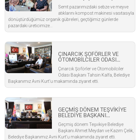
VATANDAŞLARIMIZA
Semt pazarımızdaki sebze ve meyve
DAĞITTIK
atıklarını kompost makinesi vasıtasıyla
dönüştürdüğümüz organik gübreleri, geçtiğimiz günlerde
pazardaki üreticimize...
ÇINARCIK ŞOFÖRLER VE
OTOMOBİLCİLER ODASI
BAŞKANI KALFA'DAN
Çınarcık Şoförler ve Otomobilciler
ZİYARET
Odası Başkanı Tahsin Kalfa, Belediye
Başkanımız Avni Kurt’u makamında ziyaret etti.
GEÇMİŞ DÖNEM TEŞVİKİYE
BELEDİYE BAŞKANI
MEYDAN'DAN ZİYARET
Geçmiş dönem Teşvikiye Belediye
Başkanı Ahmet Meydan ve Kazım Çelik,
Belediye Başkanımız Avni Kurt’u makamında ziyaret etti.