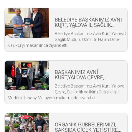
BELEDİYE BAŞKANIMIZ AVNİ
KURT, YALOVA İL SAĞLIK
MÜDÜRÜ UZM. DR. HALİM
Belediye Başkanımız Avni Kurt, Yalova İl
ÖMER KAŞIKÇI'YI ZİYARET
Sağlık Müdürü Uzm. Dr. Halim Ömer
ETTİ
Kaşıkçı'yı makamında ziyaret etti.
BAŞKANIMIZ AVNİ
KURT,YALOVA ÇEVRE,
ŞEHİRCİLİK VE İKLİM
Belediye Başkanımız Avni Kurt, Yalova
DEĞİŞİKLİĞİ İL MÜDÜRÜNÜ
Çevre, Şehircilik ve İklim Değişikliği İl
ZİYARET ETTİ
Müdürü Tuncay Mülayım’ı makamında ziyaret etti.
ORGANİK GÜBRELERİMİZİ,
SAKSIDA ÇİÇEK YETİŞTİREN