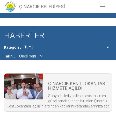
ÇINARCIK BELEDİYESİ
Toggle n
HABERLER
Tümü
Kategori
Tarih
ÇINARCIK KENT LOKANTASI
HİZMETE AÇILDI
Sosyal belediyecilik anlayışımızın en
güzel örneklerinden biri olan Çınarcık
Kent Lokantası, açılışın ardından kapılarını vatandaşlarımıza açtı.