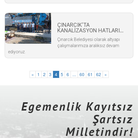
ÇINARCIK'TA
KANALİZASYON HATLARI
BAŞTAN SONA
Çınarcık Belediyesi olarak altyapı
TEMİZLENİYOR
çalışmalarımıza aralıksız devam
ediyoruz.
«
1
2
3
4
5
6
...
60
61
62
»
Egemenlik Kayıtsız
Şartsız
Milletindir!