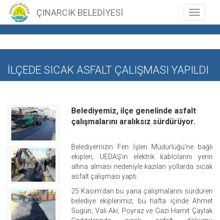
ÇINARCIK BELEDİYESİ
Toggle n
İLÇEDE SICAK ASFALT ÇALIŞMASI YAPILDI
Belediyemiz, ilçe genelinde asfalt
çalışmalarını aralıksız sürdürüyor.
Belediyemizin Fen İşleri Müdürlüğü’ne bağlı
ekipleri, UEDAŞ’ın elektrik kablolarını yerin
altına alması nedeniyle kazılan yollarda sıcak
asfalt çalışması yaptı.
25 Kasım’dan bu yana çalışmalarını sürdüren
belediye ekiplerimiz; bu hafta içinde Ahmet
Sugün, Vali Akı, Poyraz ve Gazi Hamit Çaylak