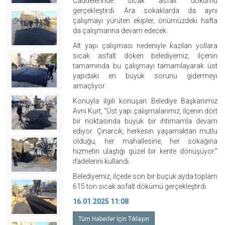
Caddelerinde sıcak asfalt dökümü
gerçekleştirdi. Ara sokaklarda da aynı
çalışmayı yürüten ekipler, önümüzdeki hafta
da çalışmarına devam edecek.
Alt yapı çalışması nedeniyle kazılan yollara
sıcak asfalt döken belediyemiz, ilçenin
tamamında bu çalışmayı tamamlayarak üst
yapıdaki en büyük sorunu gidermeyi
amaçlıyor.
Konuyla ilgili konuşan Belediye Başkanımız
Avni Kurt, “Üst yapı çalışmalarımız, ilçenin dört
bir noktasında büyük bir ihtimamla devam
ediyor. Çınarcık, herkesin yaşamaktan mutlu
olduğu, her mahallesine, her sokağına
hizmetin ulaştığı güzel bir kente dönüşüyor.”
ifadelerini kullandı.
Belediyemiz, ilçede son bir buçuk ayda toplam
615 ton sıcak asfalt dökümü gerçekleştirdi.
16.01.2025 11:08
Tüm Haberler İçin Tıklayın