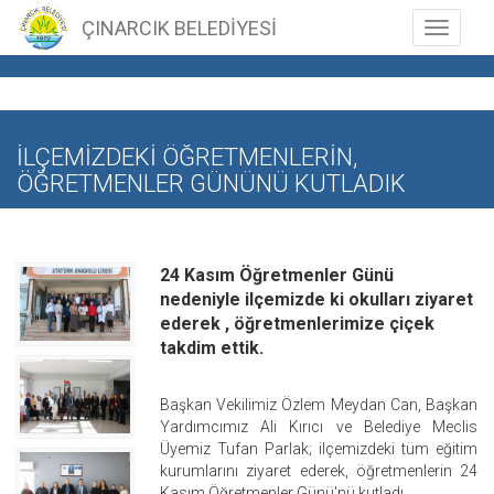
ÇINARCIK BELEDİYESİ
Toggle n
İLÇEMİZDEKİ ÖĞRETMENLERİN,
ÖĞRETMENLER GÜNÜNÜ KUTLADIK
24 Kasım Öğretmenler Günü
nedeniyle ilçemizde ki okulları ziyaret
ederek , öğretmenlerimize çiçek
takdim ettik.
Başkan Vekilimiz Özlem Meydan Can, Başkan
Yardımcımız Ali Kırıcı ve Belediye Meclis
Üyemiz Tufan Parlak; ilçemizdeki tüm eğitim
kurumlarını ziyaret ederek, öğretmenlerin 24
Kasım Öğretmenler Günü'nü kutladı.