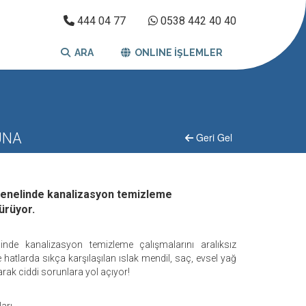
444 04 77
0538 442 40 40
ARA
ONLINE İŞLEMLER
UNA
Geri Gel
 genelinde kanalizasyon temizleme
dürüyor.
elinde kanalizasyon temizleme çalışmalarını aralıksız
atlarda sıkça karşılaşılan ıslak mendil, saç, evsel yağ
arak ciddi sorunlara yol açıyor!