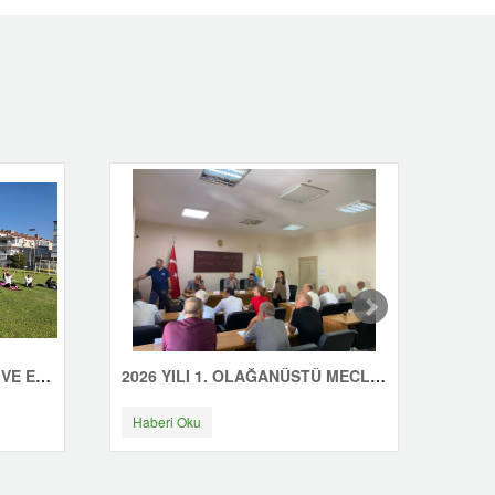
ÇINARCIK'TA GÜNE SAĞLIK VE ENERJİYLE BAŞLIYORUZ
2026 YILI 1. OLAĞANÜSTÜ MECLİS TOPLANTISI YAPILDI
Haberi Oku
Habe