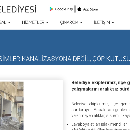
ELEDİYESİ
SAL
HİZMETLER
ÇINARCIK
İLETİŞİM
CİSİMLER KANALİZASYONA DEĞİL, ÇÖP KUTUS
Belediye ekiplerimiz, ilçe
çalışmalarını aralıksız sür
Belediye ekiplerimiz, ilçe gen
sürdürüyor. Ancak son günlerde h
ve erimeyen atıklar, sistemi tıkay
Lavaboya atılan ıslak mendiller