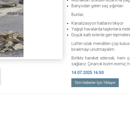
Mutfaktan dökülen kızartma yağl
Banyodan gelen saç yığınları
Bunlar;
Kanalizasyon hatlarını tıkıyor
Yağışlı havalarda taşkınlara ned
Düşük katlı evlerde geri tepmeler
Lütfen ıslak mendilleri çöp kutu
bırakmayı unutmayalım.
Birlikte hareket edersek; hem ç
sağlarız. Çınarcık bizim evimiz, h
14.07.2025 16:50
Tüm Haberler İçin Tıklayın