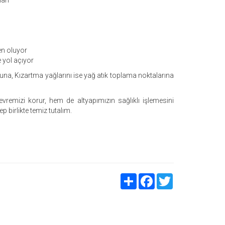
arı
en oluyor
e yol açıyor
suna, Kızartma yağlarını ise yağ atık toplama noktalarına
evremizi korur, hem de altyapımızın sağlıklı işlemesini
ep birlikte temiz tutalım.
Share
Facebook
Twitter