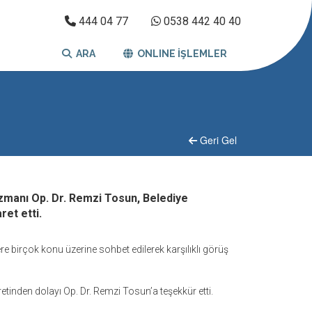
444 04 77
0538 442 40 40
ARA
ONLINE İŞLEMLER
Geri Gel
zmanı Op. Dr. Remzi Tosun, Belediye
ret etti.
re birçok konu üzerine sohbet edilerek karşılıklı görüş
etinden dolayı Op. Dr. Remzi Tosun’a teşekkür etti.