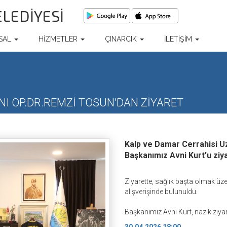
ELEDİYESİ
SAL
HİZMETLER
ÇINARCIK
İLETİŞİM
I OP.DR.REMZİ TOSUN'DAN ZİYARET
Kalp ve Damar Cerrahisi U
Başkanımız Avni Kurt’u ziya
Ziyarette, sağlık başta olmak üze
alışverişinde bulunuldu.
Başkanımız Avni Kurt, nazik ziyar