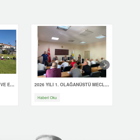
ÇINARCIK'TA GÜNE SAĞLIK VE ENERJİYLE BAŞLIYORUZ
2026 YILI 1. OLAĞANÜSTÜ MECLİS TOPLANTISI YAPILDI
Haberi Oku
Habe