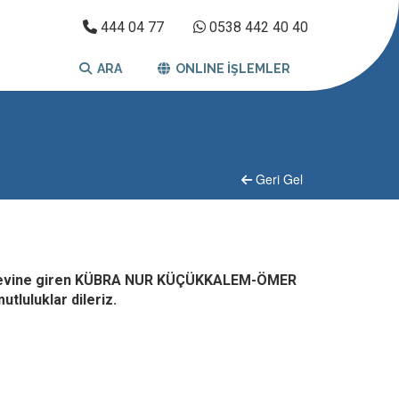
444 04 77
0538 442 40 40
ARA
ONLINE İŞLEMLER
Geri Gel
ya evine giren KÜBRA NUR KÜÇÜKKALEM-ÖMER
tluluklar dileriz.