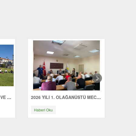
ÇINARCIK'TA GÜNE SAĞLIK VE ENERJİYLE BAŞLIYORUZ
2026 YILI 1. OLAĞANÜSTÜ MECLİS TOPLANTISI YAPILDI
Haberi Oku
Haberi