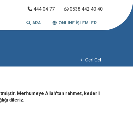
444 04 77
0538 442 40 40
ARA
ONLINE İŞLEMLER
Geri Gel
etmiştir. Merhumeye Allah'tan rahmet, kederli
ığı dileriz.