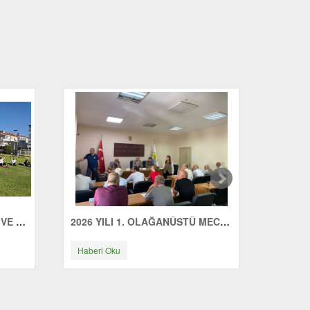
ÇINARCIK'TA GÜNE SAĞLIK VE ENERJİYLE BAŞLIYORUZ
2026 YILI 1. OLAĞANÜSTÜ MECLİS TOPLANTISI YAPILDI
Haberi Oku
Haberi