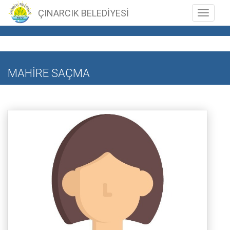
ÇINARCIK BELEDİYESİ
Toggle n
MAHİRE SAÇMA