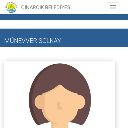
ÇINARCIK BELEDİYESİ
Toggle n
MÜNEVVER SOLKAY