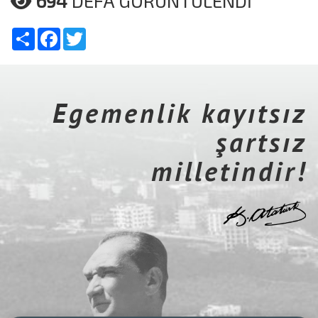
694
DEFA GÖRÜNTÜLENDİ
Share
Facebook
Twitter
Egemenlik kayıtsız
şartsız
milletindir!