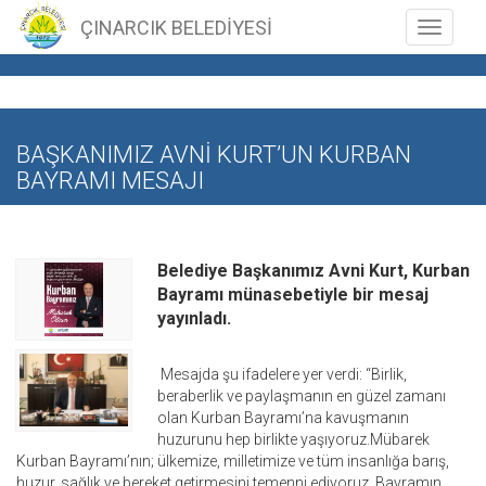
ÇINARCIK BELEDİYESİ
Toggle n
BAŞKANIMIZ AVNİ KURT’UN KURBAN
BAYRAMI MESAJI
Belediye Başkanımız Avni Kurt, Kurban
Bayramı münasebetiyle bir mesaj
yayınladı.
Mesajda şu ifadelere yer verdi: “Birlik,
beraberlik ve paylaşmanın en güzel zamanı
olan Kurban Bayramı’na kavuşmanın
huzurunu hep birlikte yaşıyoruz.Mübarek
Kurban Bayramı’nın; ülkemize, milletimize ve tüm insanlığa barış,
huzur, sağlık ve bereket getirmesini temenni ediyoruz. Bayramın