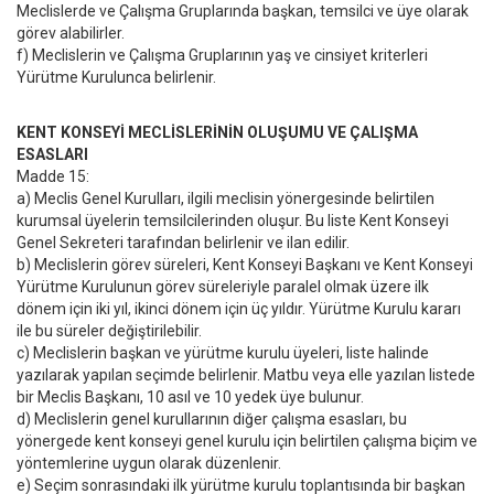
Meclislerde ve Çalışma Gruplarında başkan, temsilci ve üye olarak
görev alabilirler.
f) Meclislerin ve Çalışma Gruplarının yaş ve cinsiyet kriterleri
Yürütme Kurulunca belirlenir.
KENT KONSEYİ MECLİSLERİNİN OLUŞUMU VE ÇALIŞMA
ESASLARI
Madde 15:
a) Meclis Genel Kurulları, ilgili meclisin yönergesinde belirtilen
kurumsal üyelerin temsilcilerinden oluşur. Bu liste Kent Konseyi
Genel Sekreteri tarafından belirlenir ve ilan edilir.
b) Meclislerin görev süreleri, Kent Konseyi Başkanı ve Kent Konseyi
Yürütme Kurulunun görev süreleriyle paralel olmak üzere ilk
dönem için iki yıl, ikinci dönem için üç yıldır. Yürütme Kurulu kararı
ile bu süreler değiştirilebilir.
c) Meclislerin başkan ve yürütme kurulu üyeleri, liste halinde
yazılarak yapılan seçimde belirlenir. Matbu veya elle yazılan listede
bir Meclis Başkanı, 10 asıl ve 10 yedek üye bulunur.
d) Meclislerin genel kurullarının diğer çalışma esasları, bu
yönergede kent konseyi genel kurulu için belirtilen çalışma biçim ve
yöntemlerine uygun olarak düzenlenir.
e) Seçim sonrasındaki ilk yürütme kurulu toplantısında bir başkan