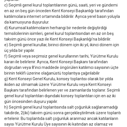
c) Seçimli genel kurul toplantılarının günü, saati, yeri ve gündemi
en az on beş gün önceden Kent Konseyi Başkanlığı tarafından
katılımcılara internet ortamında bildirilir. Ayrıca yerel basın yoluyla
da kamuoyuna duyurulur.
d) Kurumsal katılımcıların herhangi bir nedenle değiştirdiği
temsilcilerinin isimleri, genel kurul toplantısından en az on beş
takvim günü önce yazı ile Kent Konseyi Başkanlığı’na bildirilir.
e) Seçimli genel kurullar, birinci dönem için iki yıl, ikinci dönem için
üç yılda bir yapılır.
f) Seçimli veya seçimsiz genel kurullarının tarihi, Yürütme Kurulu
kararı ile belirlenir. Ayrıca, Kent Konseyi Başkanı tarafından
doğrudan veya 8’inci maddede öngörülen katılımcı sayısının üçte
birinin teklifi üzerine olağanüstü toplantıya çağırılabilir
g) Kent Konseyi Genel Kurulu, konsey toplantısı olarak bir yılda
ikiden az olmamak üzere Yürütme Kurulu veya Kent Konseyi
Başkanı tarafından belirlenen yer ve zamanlarda toplanır. Seçimli
genel kurul toplantıları dışındaki konsey toplantıları için en az iki
gün öncesinden duyuru yapılır.
h) Seçimli genel kurul toplantısında salt çoğunluk sağlanamadığı
takdirde, 2(iki) takvim günü sonra gerçekleştirilmek üzere toplantı
ertelenir. Bu toplantıda salt çoğunluk aranmaz ancak katılanların
sayısı Yürütme Kurulu Üye sayısının iki katından az olamaz ve