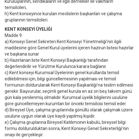
kuruluşlarının, sendikaların ve ilgili dernekler ile vakıfların
temsilcileri,
h) Kent konseyince kurulan meclislerin başkanları ve çalışma
gruplarının temsilcileri.
KENT KONSEYİ ÜYELİĞİ
Madde 9:
a) Konseyi Genel Sekreteri Kent Konseyi Yönetmeliği’nin ilgili
maddesine göre Genel Kurul üyelerini içeren hazirun listesi hazırlar
ve başkana sunar
b) Hazırlanan liste Kent Konseyi Başkanlığı tarafından
değerlendirilir ve Yürütme Kurulunca karara bağlanır.
c) Kent konseyi Kurumsal Üyelerinin genel kurullarda temsil
edilebilmesi için, bilgi güncellemesinin yapılması ve temsil
formunun doldurularak Kent Konseyi Başkanlığı’na teslim edilmesi
gerekir. Başvurular, seçimli genel kurula en az on beş takvim günü
gün kala yenilenmiş olmalıdır. Kurumsal üyelik bilgilerini usulüne
göre güncellemeyen kurumları bir önceki temsilcisi temsil eder.
d) Bireysel Üye, çalışma gruplarında gönüllü olarak çalışmak üzere
usulüne uygun olarak üye kaydı yapılmış kişidir.
e) Çalışma gruplarına Bireysel Katılımcının kabulü, bireysel bilgi
formu doldurulduktan sonra, Kent Konseyi Genel Sekreterliği’nin
onayı ile gerçekleşir.