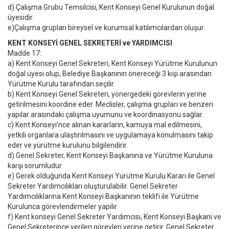
d) Çalışma Grubu Temsilcisi, Kent Konseyi Genel Kurulunun doğal
üyesidir.
e)Çalışma grupları bireysel ve kurumsal katılımcılardan oluşur.
KENT KONSEYİ GENEL SEKRETERİ ve YARDIMCISI
Madde 17:
a) Kent Konseyi Genel Sekreteri, Kent Konseyi Yürütme Kurulunun
doğal üyesi olup, Belediye Başkanının önereceği 3 kişi arasından
Yürütme Kurulu tarafından seçilir.
b) Kent Konseyi Genel Sekreteri, yönergedeki görevlerin yerine
getirilmesini koordine eder. Meclisler, çalışma grupları ve benzeri
yapılar arasındaki çalışma uyumunu ve koordinasyonu sağlar.
c) Kent Konseyi’nce alınan kararların, kamuya mal edilmesini,
yetkili organlara ulaştırılmasını ve uygulamaya konulmasını takip
eder ve yürütme kurulunu bilgilendirir.
d) Genel Sekreter, Kent Konseyi Başkanına ve Yürütme Kuruluna
karşı sorumludur.
e) Gerek olduğunda Kent Konseyi Yürütme Kurulu Kararı ile Genel
Sekreter Yardımcılıkları oluşturulabilir. Genel Sekreter
Yardımcılıklarına Kent Konseyi Başkanının teklifi ile Yürütme
Kurulunca görevlendirmeler yapılır.
f) Kent konseyi Genel Sekreter Yardımcısı, Kent Konseyi Başkanı ve
Genel Sekreterince verilen görevleri yerine getirir. Genel Sekreter