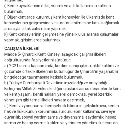
sağlamak,
i) Kent kaynaklarının etkili, verimli ve adil kullanımına katkıda
bulunmak,
j) Diğer kentlerde kurulmuş kent konseyleri ile ülkemizde kent
konseylerinin gelişmesine ve sürdürülebilmesine katkı sağlamak
amacıyla ortak çalışmalar yapmak,
k) Kent konseylerinin gelişmesine yönelik uluslararası çalışmalar
yapmak, girişimlerde bulunmak.
ÇALIŞMA İLKELERİ
Madde 5- Çınarcık Kent Konseyi aşağıdaki çalışma ilkeleri
doğrultusunda faaliyetlerini sürdürür:
a) YG21 süreci kapsamında, kentine sahip çıkma, aktif katılım ve
çözümde ortaklık ilkelerinin bütünlüğünde Çınarcık’ın yaşanabilir
bir geleceğe taşınmasına katkıda bulunmak,
b) Türkiye Cumhuriyeti Devletinin imzaladığı ve onayladığı
Birleşmiş Milleti Zirveleri ile diğer uluslararası sözleşmelerde kent
ve kent yaşamı, kentli hakları, yerel demokrasi, yerel özerklik,
yönetişim gibi temel ilkeleri hayata geçirmek,
c ) Kent vizyonunun ve hemşehrilik bilincinin geliştirilmesi, kentin
hak ve hukukunun korunması, sürdürülebilir kalkınma, çevreye
duyarlılık, sosyal yardımlaşma ve dayanışma, saydamlık, hesap
sorma ve hesap verme, katılım ve yerinden yönetim ilkelerini ön