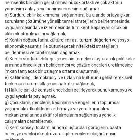
hemşerilik bilincinin geliştirilmesini, çok ortaklı ve çok aktörlü
yönetişim anlayışının benimsenmesini sağlamak,
b) Sürdürülebilir kalkınmanın sağlanması, bu alanda ortaya çıkan
sorunların çözümüne yönelik temel stratejilerin belirlenmesinde,
uygulanmasında ve izlenmesinde tüm kenti kapsayan ortak bir
aklın oluşturulmasını sağlamak,
c) Kentin doğası, tarihi, kültürel mirası, turizm değerleri ve sosyo-
ekonomik yaşantısı ile bütünleşecek nitelikteki stratejilerin
belirlenmesi ve tanıtılmasını sağlamak,
d) Kentin sürdürülebilir gelişmesinin temelini oluşturacak politikalar
arasında önceliklerin belirlenmesi ve çözüm önerileri üretilmesine
imkan tanıyacak bir uzlaşma ortamı oluşturmak,
e) Katılımcılığı, demokrasiyi ve uzlaşma kültürünü geliştirerek sivil
toplumun kurumsallaşmasına katkı sağlamak,
f) Halk ile birlikte kentsel öncelikleri belirleyerek bunu kamuoyu ve
uygulayıcılarla paylaşmak,
g) Çocukların, gençlerin, kadınların ve engellilerin toplumsal
yaşamdaki etkinliklerini arttırmaya ve yerel karar alma
mekanizmalarında aktif rol almalarını sağlamaya yönelik
çalışmaları desteklemek,
h) Kent konseyi toplantılarında oluşturulan görüşlerin, başta
belediye meclisi olmak üzere ilgili mercilere ulaştırılmasını