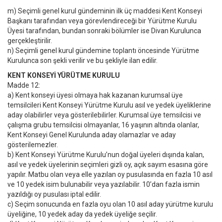
m) Seçimli genel kurul gündeminin ilk üç maddesi Kent Konseyi
Başkanı tarafından veya görevlendireceği bir Yürütme Kurulu
Üyesi tarafından, bundan sonraki bölümler ise Divan Kurulunca
gerçekleştirilir.
n) Seçimli genel kurul gündemine toplantı öncesinde Yürütme
Kurulunca son şekli verilir ve bu şekliyle ilan edilir.
KENT KONSEYİ YÜRÜTME KURULU
Madde 12:
a) Kent konseyi üyesi olmaya hak kazanan kurumsal üye
temsilcileri Kent Konseyi Yürütme Kurulu asıl ve yedek üyeliklerine
aday olabilirler veya gösterilebilirler. Kurumsal üye temsilcisi ve
çalışma grubu temsilcisi olmayanlar, 16 yaşının altında olanlar,
Kent Konseyi Genel Kurulunda aday olamazlar ve aday
gösterilemezler.
b) Kent Konseyi Yürütme Kurulu’nun doğal üyeleri dışında kalan,
asıl ve yedek üyelerinin seçimleri gizli oy, açık sayım esasına göre
yapılır. Matbu olan veya elle yazılan oy pusulasında en fazla 10 asıl
ve 10 yedek isim bulunabilir veya yazılabilir. 10’dan fazla ismin
yazıldığı oy pusulası iptal edilir.
c) Seçim sonucunda en fazla oyu olan 10 asıl aday yürütme kurulu
üyeliğine, 10 yedek aday da yedek üyeliğe seçilir.