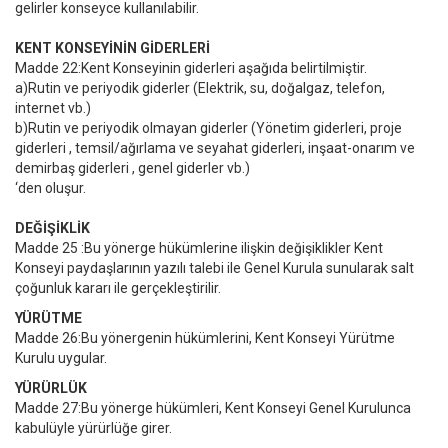
gelirler konseyce kullanılabilir.
KENT KONSEYİNİN GİDERLERİ
Madde 22:Kent Konseyinin giderleri aşağıda belirtilmiştir.
a)Rutin ve periyodik giderler (Elektrik, su, doğalgaz, telefon,
internet vb.)
b)Rutin ve periyodik olmayan giderler (Yönetim giderleri, proje
giderleri , temsil/ağırlama ve seyahat giderleri, inşaat-onarım ve
demirbaş giderleri , genel giderler vb.)
‘den oluşur.
DEĞİŞİKLİK
Madde 25 :Bu yönerge hükümlerine ilişkin değişiklikler Kent
Konseyi paydaşlarının yazılı talebi ile Genel Kurula sunularak salt
çoğunluk kararı ile gerçekleştirilir.
YÜRÜTME
Madde 26:Bu yönergenin hükümlerini, Kent Konseyi Yürütme
Kurulu uygular.
YÜRÜRLÜK
Madde 27:Bu yönerge hükümleri, Kent Konseyi Genel Kurulunca
kabulüyle yürürlüğe girer.