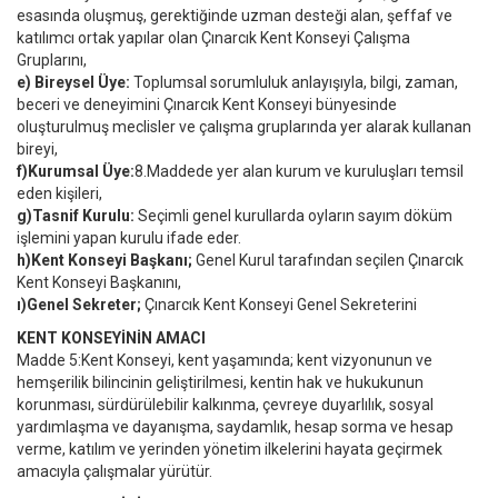
esasında oluşmuş, gerektiğinde uzman desteği alan, şeffaf ve
katılımcı ortak yapılar olan Çınarcık Kent Konseyi Çalışma
Gruplarını,
e) Bireysel Üye:
Toplumsal sorumluluk anlayışıyla, bilgi, zaman,
beceri ve deneyimini Çınarcık Kent Konseyi bünyesinde
oluşturulmuş meclisler ve çalışma gruplarında yer alarak kullanan
bireyi,
f)Kurumsal Üye:
8.Maddede yer alan kurum ve kuruluşları temsil
eden kişileri,
g)Tasnif Kurulu:
Seçimli genel kurullarda oyların sayım döküm
işlemini yapan kurulu ifade eder.
h)Kent Konseyi Başkanı;
Genel Kurul tarafından seçilen Çınarcık
Kent Konseyi Başkanını,
ı)Genel Sekreter;
Çınarcık Kent Konseyi Genel Sekreterini
KENT KONSEYİNİN AMACI
Madde 5:Kent Konseyi, kent yaşamında; kent vizyonunun ve
hemşerilik bilincinin geliştirilmesi, kentin hak ve hukukunun
korunması, sürdürülebilir kalkınma, çevreye duyarlılık, sosyal
yardımlaşma ve dayanışma, saydamlık, hesap sorma ve hesap
verme, katılım ve yerinden yönetim ilkelerini hayata geçirmek
amacıyla çalışmalar yürütür.