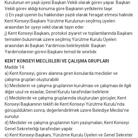
Kurulunun en yaşlı üyesi Başkan Vekili olarak görev yapar. Başkan
Vekili görev aldığı konuma göre Başkanın yetkilerini taşır.
ı) En yaşlı üyenin bu hakkından yazılı olarak feragat etmesi halinde
Kent Konseyi Başkanı Yürütme Kurulunun seçilmiş üyeleri
arasından bir üyeyi vekil olarak tayin eder.
j) Kent Konseyi Başkanı, protokol ziyaret ve toplantılarında Başkanı
temsilen bulunmak üzere seçilmiş Yürütme Kurulu Üyeleri
arasından iki Başkan Yardımcısı belirleyebilir. Başkan
Yardımcılarının görevi Başkanı temsil ile sınırlıdır.
KENT KONSEYİ MECLİSLERİ VE ÇALIŞMA GRUPLARI
Madde 14:
a) Kent Konseyi, görev alanına giren konularda meclisler ve
çalışma grupları oluşturabilir.
b) Meclislerin ve çalışma gruplarının kurulması ve çalışması ile ilgili
diğer usul ve esaslar, Genel Kurulu tarafından belirlenir.
c) Meclislerde ve çalışma gruplarında oluşturulan görüşler, Kent
Konseyi Başkanının teklifi ile Kent Konseyi Yürütme Kurulu’nda
görüşüldükten sonra, değerlendirilmek üzere Belediye Meclisi’ne
sunulur.
d) Meclisler ve çalışma gruplarının tüm yazışmaları, Kent Konseyi
Genel Sekreterliği tarafından yapılır.
e) Kent Konseyi Başkanı, Yürütme Kurulu Üyeleri ve Genel Sekreter