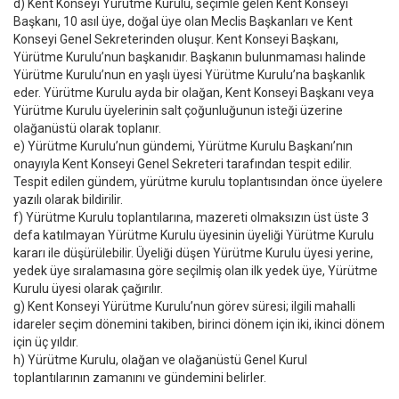
d) Kent Konseyi Yürütme Kurulu, seçimle gelen Kent Konseyi
Başkanı, 10 asıl üye, doğal üye olan Meclis Başkanları ve Kent
Konseyi Genel Sekreterinden oluşur. Kent Konseyi Başkanı,
Yürütme Kurulu’nun başkanıdır. Başkanın bulunmaması halinde
Yürütme Kurulu’nun en yaşlı üyesi Yürütme Kurulu’na başkanlık
eder. Yürütme Kurulu ayda bir olağan, Kent Konseyi Başkanı veya
Yürütme Kurulu üyelerinin salt çoğunluğunun isteği üzerine
olağanüstü olarak toplanır.
e) Yürütme Kurulu’nun gündemi, Yürütme Kurulu Başkanı’nın
onayıyla Kent Konseyi Genel Sekreteri tarafından tespit edilir.
Tespit edilen gündem, yürütme kurulu toplantısından önce üyelere
yazılı olarak bildirilir.
f) Yürütme Kurulu toplantılarına, mazereti olmaksızın üst üste 3
defa katılmayan Yürütme Kurulu üyesinin üyeliği Yürütme Kurulu
kararı ile düşürülebilir. Üyeliği düşen Yürütme Kurulu üyesi yerine,
yedek üye sıralamasına göre seçilmiş olan ilk yedek üye, Yürütme
Kurulu üyesi olarak çağırılır.
g) Kent Konseyi Yürütme Kurulu’nun görev süresi; ilgili mahalli
idareler seçim dönemini takiben, birinci dönem için iki, ikinci dönem
için üç yıldır.
h) Yürütme Kurulu, olağan ve olağanüstü Genel Kurul
toplantılarının zamanını ve gündemini belirler.