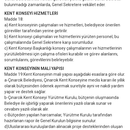
bulunmadığı zamanlarda, Genel Sekretere vekâlet eder.
KENT KONSEYİ HİZMETLERİ
Madde 18:
a) Kent konseyinin çalışmaları ve hizmetleri, belediyece önerilen
görevliler tarafından yerine getirilir.
b) Kent konseyi çalışmaları ve hizmetlerini yürüten personel, bu
çalışmalarında Genel Sekretere karşı sorumludur.
c) Kent Konseyi Başkanlığı konsey çalışmalarının ve hizmetlerinin
yürütülebilmesi için çalışma ofisleri kurabilir ve görev alanlarını,
sorumlularını, görevlilerini belirleyebilir.
KENT KONSEYİNİN MALİ YAPISI
Madde 19:Kent Konseyinin mali yapısı aşağıdaki esaslara göre olur.
a-Çınarcık Belediyesi, Çınarcık Kent Konseyine meclis kararı ile yıllık
olarak bütçesinden ödenek ayırmak suretiyle ayni ve nakdi yardım
yapar ve destek sağlar.
b-Çınarcık Kent Konseyi Yürütme Kurulu, bütçenin oluşmasında
Belediye ile işbirliği yaparak önerilerini yazılı olarak sunar ve
cevabını yazılı olarak alır.
c-Bütçeden yapılan harcamalar, Yürütme Kurulu tarafından
hazırlanan rapor ile Genel Kurulun bilgisine sunulur.
d)Uluslararası kuruluşlardan alınacak proje desteklerinden oluşan