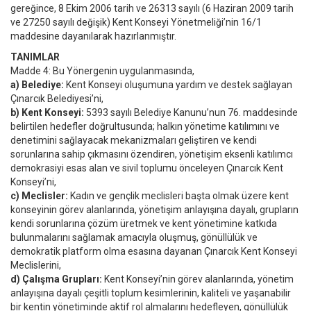
gereğince, 8 Ekim 2006 tarih ve 26313 sayılı (6 Haziran 2009 tarih
ve 27250 sayılı değişik) Kent Konseyi Yönetmeliği’nin 16/1
maddesine dayanılarak hazırlanmıştır.
TANIMLAR
Madde 4: Bu Yönergenin uygulanmasında,
a) Belediye:
Kent Konseyi oluşumuna yardım ve destek sağlayan
Çınarcık Belediyesi’ni,
b) Kent Konseyi:
5393 sayılı Belediye Kanunu’nun 76. maddesinde
belirtilen hedefler doğrultusunda; halkın yönetime katılımını ve
denetimini sağlayacak mekanizmaları geliştiren ve kendi
sorunlarına sahip çıkmasını özendiren, yönetişim eksenli katılımcı
demokrasiyi esas alan ve sivil toplumu önceleyen Çınarcık Kent
Konseyi’ni,
c) Meclisler:
Kadın ve gençlik meclisleri başta olmak üzere kent
konseyinin görev alanlarında, yönetişim anlayışına dayalı, grupların
kendi sorunlarına çözüm üretmek ve kent yönetimine katkıda
bulunmalarını sağlamak amacıyla oluşmuş, gönüllülük ve
demokratik platform olma esasına dayanan Çınarcık Kent Konseyi
Meclislerini,
d) Çalışma Grupları:
Kent Konseyi’nin görev alanlarında, yönetim
anlayışına dayalı çeşitli toplum kesimlerinin, kaliteli ve yaşanabilir
bir kentin yönetiminde aktif rol almalarını hedefleyen, gönüllülük