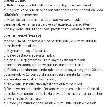
planda tutmak,
ç) Katılımcılığı ve ortak akla dayanan uzlaşmayı esas almak,
d) Değişimi ve yenilikleri önceden fark ederek sonuç odaklı çalışma
kültürünü benimsemek,
e) Hiçbir siyasi partinin propagandası ve savunuculuğunu
yapmamak ve her siyasi partiye eşit uzaklıkta olmak. (Kent
Konseyi Genel Kurulu’nda siyasi partilerle ilgili karar alınamaz.)
KENT KONSEYİ ÜYELERİ
Madde 8: Kent Konseyi aşağıda belirtilen kişi, kurum ve kuruluş
temsilcilerinden oluşur:
a) Kaymakam veya temsilcisi,
b) Belediye Başkanı veya temsilcisi,
c) Sayısı 10’u geçmemek üzere kaymakam tarafından
belirlenecek kamu kurum ve kuruluşlarının temsilcileri,
d) Belediye sınırları içerisinde kalan muhtar sayısının yüzde 30’unu
geçmemek ve 20’den az olmamak üzere muhtarların kendi
aralarından seçecekleri temsilcileri,
e) Teşkilatını kurmuş olan siyasi partilerin temsilcileri,
f) Belediye sınırları içindeki üniversitelerden en az bir en fazla iki
temsilci, kent içinde birden fazla üniversite olması durumunda her
üniversiteden bir temsilci
g) Belediye sınırları içindeki kamu kurumu niteliğindeki meslek