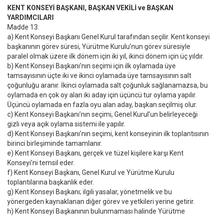
KENT KONSEYİ BAŞKANI, BAŞKAN VEKİLİ ve BAŞKAN
YARDIMCILARI
Madde 13:
a) Kent Konseyi Başkanı Genel Kurul tarafından seçilir. Kent konseyi
başkanının görev süresi, Yürütme Kurulu’nun görev süresiyle
paralel olmak üzere ilk dönem için iki yıl, ikinci dönem için üç yıldır.
b) Kent Konseyi Başkanı’nın seçimi için ilk oylamada üye
tamsayısının üçte iki ve ikinci oylamada üye tamsayısının salt
çoğunluğu aranır. İkinci oylamada salt çoğunluk sağlanamazsa, bu
oylamada en çok oy alan iki aday için üçüncü tur oylama yapılır.
Üçüncü oylamada en fazla oyu alan aday, başkan seçilmiş olur.
c) Kent Konseyi Başkanı’nın seçimi, Genel Kurul’un belirleyeceği
gizli veya açık oylama sistemi ile yapılır.
d) Kent Konseyi Başkanı’nın seçimi, kent konseyinin ilk toplantısının
birinci birleşiminde tamamlanır.
e) Kent Konseyi Başkanı, gerçek ve tüzel kişilere karşı Kent
Konseyi’ni temsil eder.
f) Kent Konseyi Başkanı, Genel Kurul ve Yürütme Kurulu
toplantılarına başkanlık eder.
g) Kent Konseyi Başkanı; ilgili yasalar, yönetmelik ve bu
yönergeden kaynaklanan diğer görev ve yetkileri yerine getirir.
h) Kent Konseyi Başkanının bulunmaması halinde Yürütme