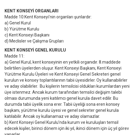
KENT KONSEYİ ORGANLARI
Madde 10:Kent Konseyi’nin organları şunlardır:
a) Genel Kurul
b) Yürütme Kurulu
c) Kent Konseyi Başkanı
d) Meclisler ve Çalışma Grupları
KENT KONSEYİ GENEL KURULU
Madde 11:
a) Genel Kurul, kent konseyinin en yetkili organıdır. 8.maddede
belirtilen üyelerden oluşur. Kent Konseyi Başkanı, Kent Konseyi
Yürütme Kurulu Üyeleri ve Kent Konseyi Genel Sekreteri genel
kurulun ve konsey toplantılarının tabii üyesidirler. Oy kullanabilirler
ve aday olabilirler. Bu kişilerin temsilcisi oldukları kurumlardan yeni
üye istenmez. Ancak kurum tarafından temsilci değişim talebi
olması durumunda yeni katılımcı genel kurula davet edilir. Bu
durumda tabii üyelik sona erer. Tabii üyeliği sona eren konsey
başkanı, yürütme kurulu üyesi ve genel sekreter genel kurula
katılabilir. Ancak oy kullanamaz ve aday olamazlar.
b) Kent Konseyi Genel Kurulu’nda kurum ve kuruluşları temsil
edecek kişiler, birinci dönem için iki yıl, ikinci dönem için üç yıl görev
yaparlar.