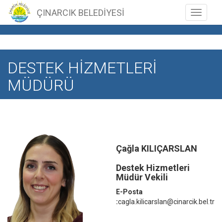
ÇINARCIK BELEDİYESİ
Toggle n
DESTEK HİZMETLERİ
MÜDÜRÜ
Çağla KILIÇARSLAN
Destek Hizmetleri
Müdür Vekili
E-Posta
:
cagla.kilicarslan@cinarcik.bel.tr