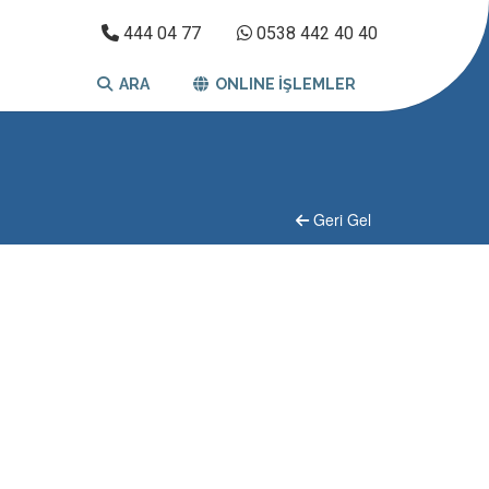
444 04 77
0538 442 40 40
ARA
ONLINE İŞLEMLER
Geri Gel