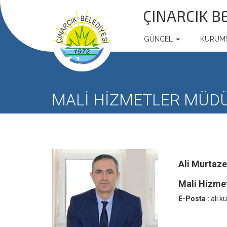
ÇINARCIK B
GÜNCEL
KURUM
MALİ HİZMETLER MÜD
Ali Murtaz
Mali Hizme
E-Posta :
ali.k