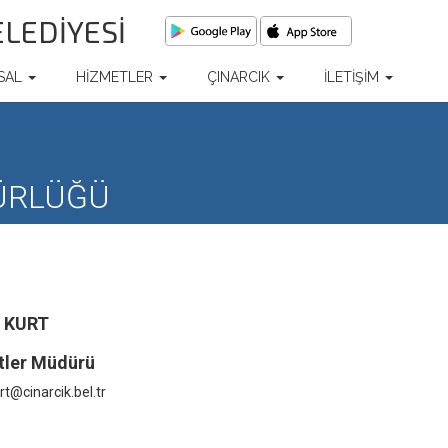
ELEDİYESİ
SAL
HİZMETLER
ÇINARCIK
İLETİŞİM
ÜRLÜĞÜ
e KURT
tler Müdürü
urt@cinarcik.bel.tr