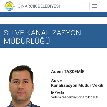
ÇINARCIK BELEDİYESİ
Toggle n
SU VE KANALİZASYON
MÜDÜRLÜĞÜ
Adem TAŞDEMİR
Su ve
Kanalizasyon Müdür Vekili
E-Posta
:
adem.tasdemir@cinarcik.bel.tr