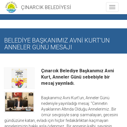
ÇINARCIK BELEDİYESİ
Toggle n
BELEDİYE BAŞKANIMIZ AVNİ KURT’UN
ANNELER GÜNÜ MESAJI
Çınarcık Belediye Başkanımız Avni
Kurt, Anneler Günü sebebiyle bir
mesaj yayınladı.
Başkanımız Avni Kurt’un, Anneler Günü
nedeniyle yayınladığı mesaj: "Cennetin
Ayaklarının Altında Olduğu Annelerimiz…Bir
ömür sevgisiyle sarıp sarmalayan, gecesini
gündüzüne katan, evladı için hiçbir fedakârlıktan kaçmayan
annelerimizin hakkı asla ödenmez…Bir annenin kalbi; sevginin,